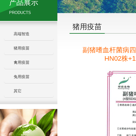
产品展示
PRODUCTS
猪用疫苗
高端智造
猪用疫苗
副猪嗜血杆菌病四价
HN02株+1
禽用疫苗
兔用疫苗
其它